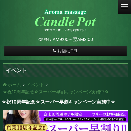
t
o
g
g
l
e
AM9:00～翌AM2:00
OPEN /
n
a
お店にTEL
v
i
g
イベント
a
t
ホーム
イベント
i
☆祝10周年記念☆スーパー早割キャンペーン実施中☆
o
n
☆祝10周年記念☆スーパー早割キャンペーン実施中☆