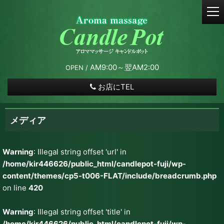
t
o
g
g
l
e
AM9:00～翌AM2:00
OPEN /
n
a
お店にTEL
v
i
g
メディア
a
t
i
Warning
: Illegal string offset 'url' in
o
/home/kir446626/public_html/candlepot-fuji/wp-
n
content/themes/cp5-t006-FLAT/include/breadcrumb.php
on line
420
Warning
: Illegal string offset 'title' in
/home/kir446626/public_html/candlepot-fuji/wp-