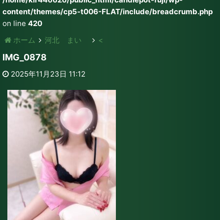
content/themes/cp5-t006-FLAT/include/breadcrumb.php
on line
420
ホーム
河北 まい
<
IMG_0878
2025年11月23日 11:12