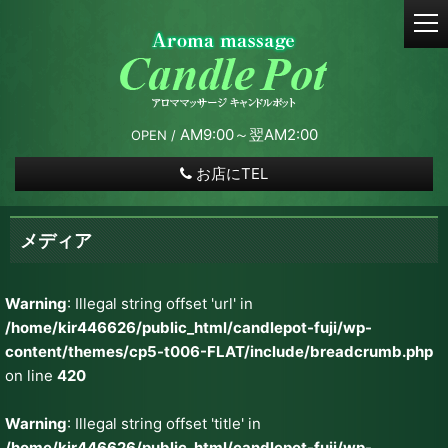
t
o
g
g
l
e
AM9:00～翌AM2:00
OPEN /
n
a
お店にTEL
v
i
g
メディア
a
t
i
Warning
: Illegal string offset 'url' in
o
/home/kir446626/public_html/candlepot-fuji/wp-
n
content/themes/cp5-t006-FLAT/include/breadcrumb.php
on line
420
Warning
: Illegal string offset 'title' in
/home/kir446626/public_html/candlepot-fuji/wp-