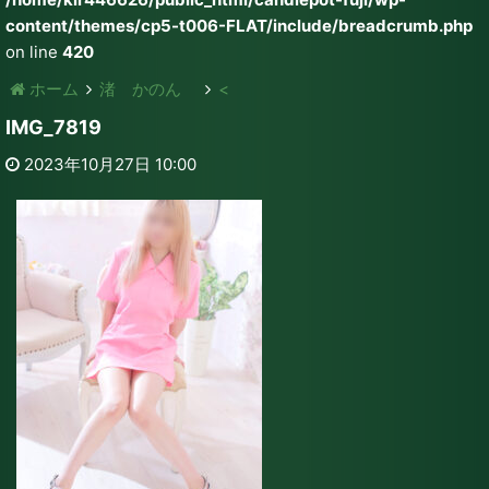
content/themes/cp5-t006-FLAT/include/breadcrumb.php
on line
420
ホーム
渚 かのん
<
IMG_7819
2023年10月27日 10:00