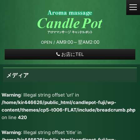
t
o
g
g
l
e
AM9:00～翌AM2:00
OPEN /
n
a
お店にTEL
v
i
g
メディア
a
t
i
Warning
: Illegal string offset 'url' in
o
/home/kir446626/public_html/candlepot-fuji/wp-
n
content/themes/cp5-t006-FLAT/include/breadcrumb.php
on line
420
Warning
: Illegal string offset 'title' in
/home/kir446626/public_html/candlepot-fuji/wp-