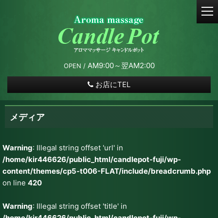
t
o
g
g
l
e
AM9:00～翌AM2:00
OPEN /
n
a
お店にTEL
v
i
g
メディア
a
t
i
Warning
: Illegal string offset 'url' in
o
/home/kir446626/public_html/candlepot-fuji/wp-
n
content/themes/cp5-t006-FLAT/include/breadcrumb.php
on line
420
Warning
: Illegal string offset 'title' in
/home/kir446626/public_html/candlepot-fuji/wp-