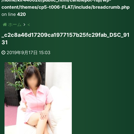
content/themes/cp5-t006-FLAT/include/breadcrumb.php
on line
420
ホーム
<
_c2c8a46d17209ca1977157b25fc29fab_DSC_91
31
2019年9月17日 15:03