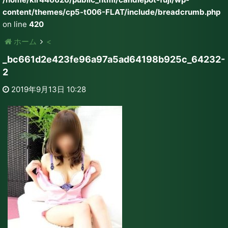
content/themes/cp5-t006-FLAT/include/breadcrumb.php
on line
420
ホーム
<
_bc661d2e423fe96a97a5ad64198b925c_64232-
2
2019年9月13日 10:28