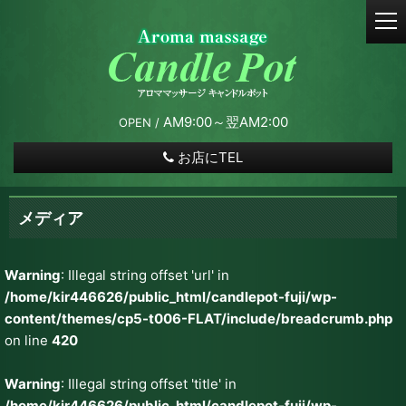
t
o
g
g
l
e
AM9:00～翌AM2:00
OPEN /
n
a
お店にTEL
v
i
g
メディア
a
t
i
Warning
: Illegal string offset 'url' in
o
/home/kir446626/public_html/candlepot-fuji/wp-
n
content/themes/cp5-t006-FLAT/include/breadcrumb.php
on line
420
Warning
: Illegal string offset 'title' in
/home/kir446626/public_html/candlepot-fuji/wp-